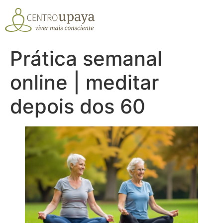
Pular
para
o
conteúdo
Prática semanal
online | meditar
depois dos 60